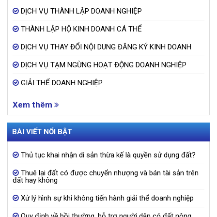
DỊCH VỤ THÀNH LẬP DOANH NGHIỆP
THÀNH LẬP HỘ KINH DOANH CÁ THỂ
DỊCH VỤ THAY ĐỔI NỘI DUNG ĐĂNG KÝ KINH DOANH
DỊCH VỤ TẠM NGỪNG HOẠT ĐỘNG DOANH NGHIỆP
GIẢI THỂ DOANH NGHIỆP
Xem thêm
BÀI VIẾT NỔI BẬT
Thủ tục khai nhận di sản thừa kế là quyền sử dụng đất?
Thuê lại đất có được chuyển nhượng và bán tài sản trên
đất hay không
Xử lý hình sự khi không tiến hành giải thể doanh nghiệp
Quy định về bồi thường, hỗ trợ người dân có đất nông