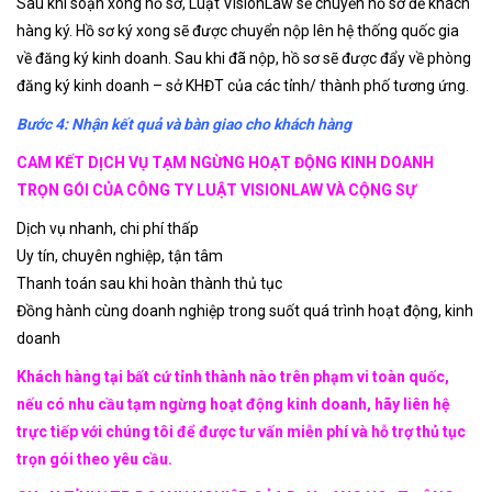
Sau khi soạn xong hồ sơ, Luật VisionLaw sẽ chuyển hồ sơ để khách
hàng ký. Hồ sơ ký xong sẽ được chuyển nộp lên hệ thống quốc gia
về đăng ký kinh doanh. Sau khi đã nộp, hồ sơ sẽ được đẩy về phòng
đăng ký kinh doanh – sở KHĐT của các tỉnh/ thành phố tương ứng.
Bước 4: Nhận kết quả và bàn giao cho khách hàng
CAM KẾT DỊCH VỤ TẠM NGỪNG HOẠT ĐỘNG KINH DOANH
TRỌN GÓI CỦA CÔNG TY LUẬT VISIONLAW VÀ CỘNG SỰ
Dịch vụ nhanh, chi phí thấp
Uy tín, chuyên nghiệp, tận tâm
Thanh toán sau khi hoàn thành thủ tục
Đồng hành cùng doanh nghiệp trong suốt quá trình hoạt động, kinh
doanh
Khách hàng tại bất cứ tỉnh thành nào trên phạm vi toàn quốc,
nếu có nhu cầu tạm ngừng hoạt động kinh doanh, hãy liên hệ
trực tiếp với chúng tôi để được tư vấn miễn phí và hỗ trợ thủ tục
trọn gói theo yêu cầu.