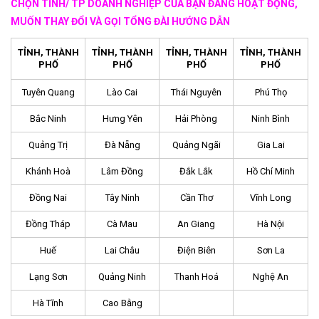
CHỌN TỈNH/ TP DOANH NGHIỆP CỦA BẠN ĐANG HOẠT ĐỘNG,
MUỐN THAY ĐỔI VÀ GỌI TỔNG ĐÀI HƯỚNG DẪN
TỈNH, THÀNH
TỈNH, THÀNH
TỈNH, THÀNH
TỈNH, THÀNH
PHỐ
PHỐ
PHỐ
PHỐ
Tuyên Quang
Lào Cai
Thái Nguyên
Phú Thọ
Bắc Ninh
Hưng Yên
Hải Phòng
Ninh Bình
Quảng Trị
Đà Nẵng
Quảng Ngãi
Gia Lai
Khánh Hoà
Lâm Đồng
Đắk Lắk
Hồ Chí Minh
Đồng Nai
Tây Ninh
Cần Thơ
Vĩnh Long
Đồng Tháp
Cà Mau
An Giang
Hà Nội
Huế
Lai Châu
Điện Biên
Sơn La
Lạng Sơn
Quảng Ninh
Thanh Hoá
Nghệ An
Hà Tĩnh
Cao Bằng