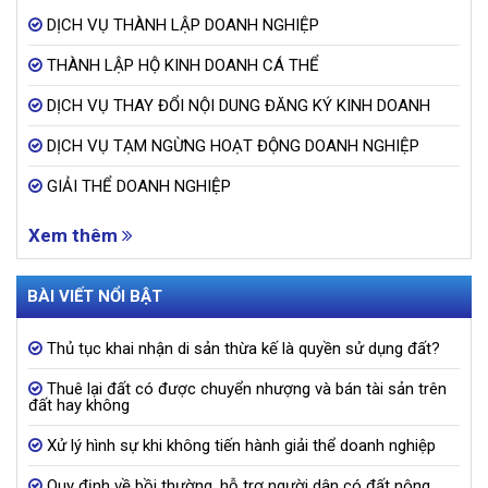
DỊCH VỤ THÀNH LẬP DOANH NGHIỆP
THÀNH LẬP HỘ KINH DOANH CÁ THỂ
DỊCH VỤ THAY ĐỔI NỘI DUNG ĐĂNG KÝ KINH DOANH
DỊCH VỤ TẠM NGỪNG HOẠT ĐỘNG DOANH NGHIỆP
GIẢI THỂ DOANH NGHIỆP
Xem thêm
BÀI VIẾT NỔI BẬT
Thủ tục khai nhận di sản thừa kế là quyền sử dụng đất?
Thuê lại đất có được chuyển nhượng và bán tài sản trên
đất hay không
Xử lý hình sự khi không tiến hành giải thể doanh nghiệp
Quy định về bồi thường, hỗ trợ người dân có đất nông