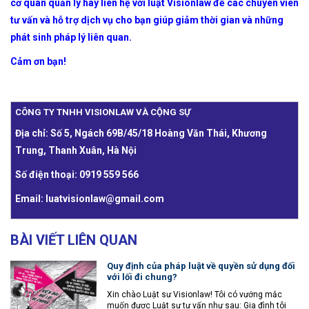
cơ quan quản lý hãy liên hệ với luật Visionlaw để các chuyên viên
tư vấn và hỗ trợ dịch vụ cho bạn giúp giảm thời gian và những
phát sinh pháp lý liên quan.
Cảm ơn bạn!
CÔNG TY TNHH VISIONLAW VÀ CỘNG SỰ
Địa chỉ: Số 5, Ngách 69B/45/18 Hoàng Văn Thái, Khương
Trung, Thanh Xuân, Hà Nội
Số điện thoại: 0919 559 566
Email: luatvisionlaw@gmail.com
BÀI VIẾT LIÊN QUAN
Quy định của pháp luật về quyền sử dụng đối
với lối đi chung?
Xin chào Luật sư Visionlaw! Tôi có vướng mắc
muốn được Luật sư tư vấn như sau: Gia đình tôi