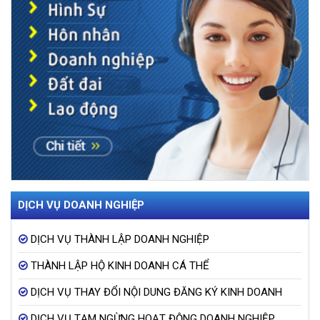
DỊCH VỤ DOANH NGHIỆP
DỊCH VỤ THÀNH LẬP DOANH NGHIỆP
THÀNH LẬP HỘ KINH DOANH CÁ THỂ
DỊCH VỤ THAY ĐỔI NỘI DUNG ĐĂNG KÝ KINH DOANH
DỊCH VỤ TẠM NGỪNG HOẠT ĐỘNG DOANH NGHIỆP